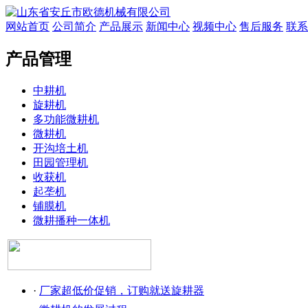
网站首页
公司简介
产品展示
新闻中心
视频中心
售后服务
联系
产品管理
中耕机
旋耕机
多功能微耕机
微耕机
开沟培土机
田园管理机
收获机
起垄机
铺膜机
微耕播种一体机
·
厂家超低价促销，订购就送旋耕器