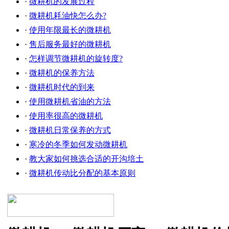
·
微耕机的发展过程
·
微耕机耗油快怎么办?
·
使用年限最长的微耕机
·
售后服务最好的微耕机
·
怎样调节微耕机的旋转度?
·
微耕机的保养方法
·
微耕机时代的到来
·
使用微耕机省油的方法
·
使用率很高的微耕机
·
微耕机日常保养的方式
·
寒冷的冬季如何发动微耕机
·
教大家如何挑选合适的开沟培土
·
微耕机传动比分配的基本原则